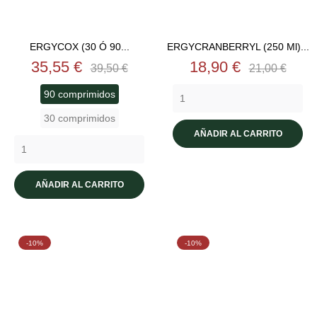
ERGYCOX (30 Ó 90...
ERGYCRANBERRYL (250 Ml)...
Precio
Precio
Precio
Precio
35,55 €
18,90 €
39,50 €
21,00 €
base
base
90 comprimidos
30 comprimidos
AÑADIR AL CARRITO
AÑADIR AL CARRITO
-10%
-10%