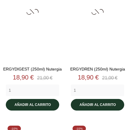
ERGYDIGEST (250ml) Nutergia
ERGYDREN (250ml) Nutergia
Precio
Precio
Precio
Precio
18,90 €
18,90 €
21,00 €
21,00 €
base
base
AÑADIR AL CARRITO
AÑADIR AL CARRITO
-10%
-10%