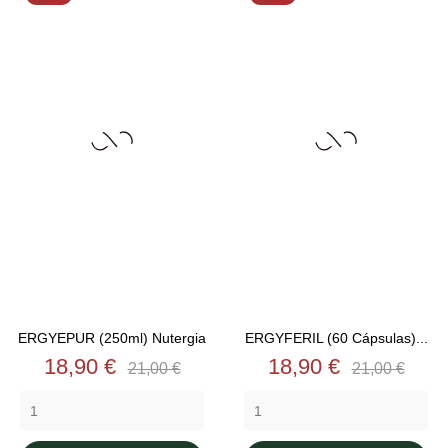
ERGYEPUR (250ml) Nutergia
ERGYFERIL (60 Cápsulas)...
Precio
Precio
Precio
Precio
18,90 €
18,90 €
21,00 €
21,00 €
base
base