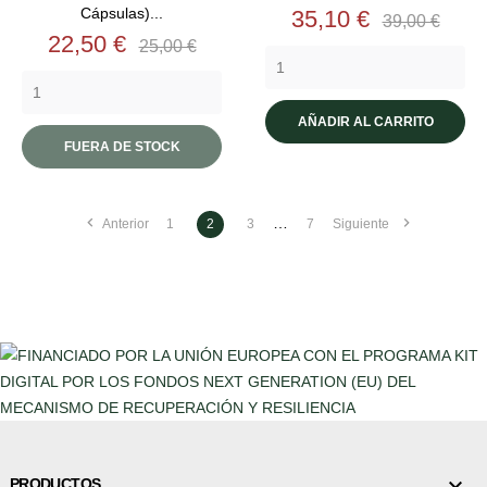
Cápsulas)...
Precio
Precio
35,10 €
39,00 €
Precio
Precio
22,50 €
base
25,00 €
base
AÑADIR AL CARRITO
FUERA DE STOCK


…
Anterior
1
2
3
7
Siguiente

PRODUCTOS