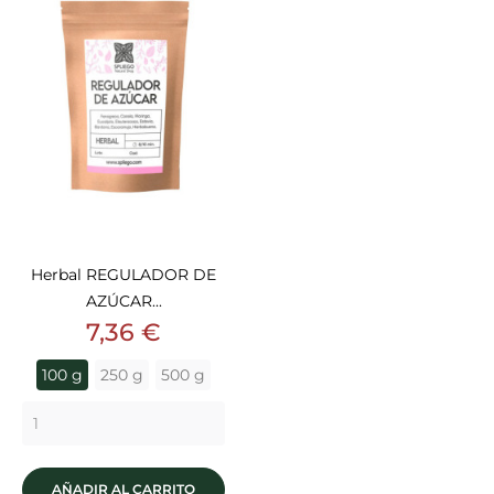
Herbal REGULADOR DE
AZÚCAR...
Precio
7,36 €
100 g
250 g
500 g
AÑADIR AL CARRITO