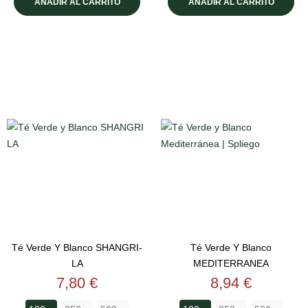
AÑADIR AL CARRITO
AÑADIR AL CARRITO
Té Verde Y Blanco SHANGRI-
Té Verde Y Blanco
LA
MEDITERRANEA
Precio
Precio
7,80 €
8,94 €