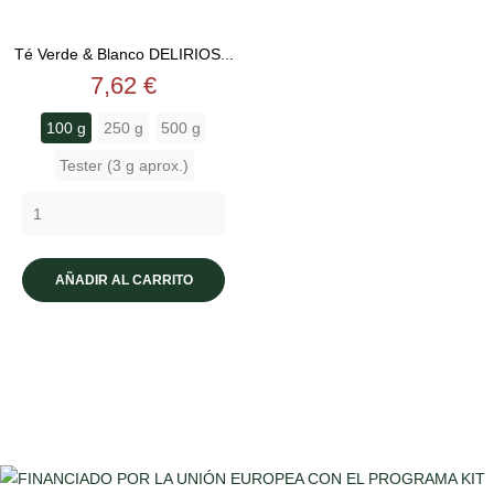
Té Verde & Blanco DELIRIOS...
Precio
7,62 €
100 g
250 g
500 g
Tester (3 g aprox.)
AÑADIR AL CARRITO