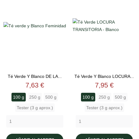
Té Verde Y Blanco DE LA...
Té Verde Y Blanco LOCURA...
Precio
Precio
7,63 €
7,95 €
100 g
250 g
500 g
100 g
250 g
500 g
Tester (3 g aprox.)
Tester (3 g aprox.)