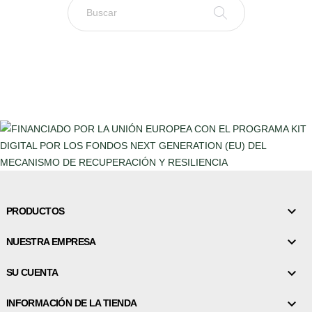

PRODUCTOS

NUESTRA EMPRESA

SU CUENTA

INFORMACIÓN DE LA TIENDA