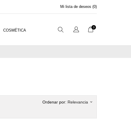
Mi lista de deseos (
0
)
0
COSMÉTICA
Ordenar por:
Relevancia
keyboard_arrow_down