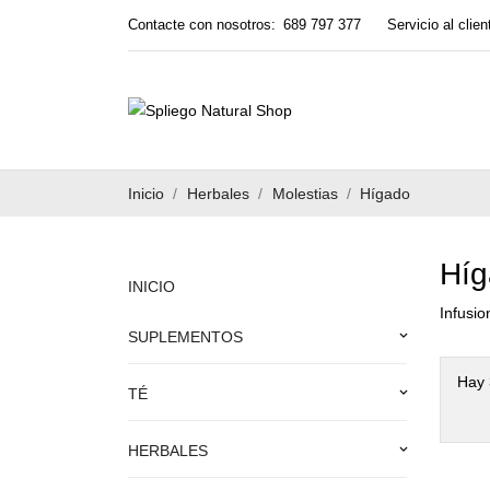
Contacte con nosotros:
689 797 377
Servicio al clien
Inicio
Herbales
Molestias
Hígado
Híg
INICIO
Infusio
SUPLEMENTOS
keyboard_arrow_down
Hay 
TÉ
keyboard_arrow_down
HERBALES
keyboard_arrow_down