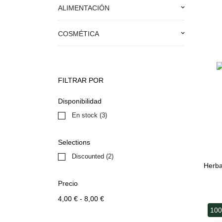
ALIMENTACIÓN
keyboard_arrow_down
COSMÉTICA
keyboard_arrow_down
FILTRAR POR
Disponibilidad
En stock
(3)
Selections
Discounted
(2)
Herb
Precio
4,00 € - 8,00 €
100