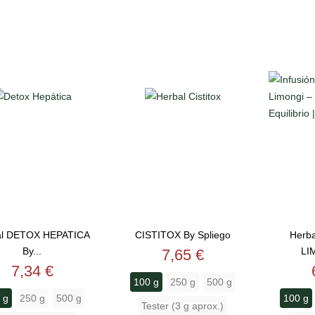
al DETOX HEPATICA
CISTITOX By Spliego
Herb
By...
Precio
LI
7,65 €
Precio
7,34 €
100 g
250 g
500 g
 g
250 g
500 g
100 g
Tester (3 g aprox.)