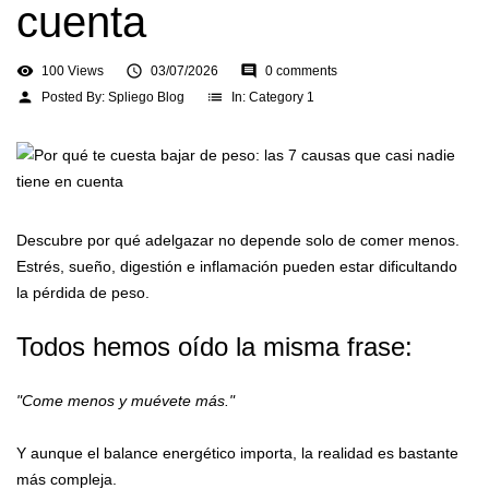
cuenta
visibility

comment
100 Views
03/07/2026
0 comments
person
list
Posted By:
Spliego Blog
In:
Category 1
Descubre por qué adelgazar no depende solo de comer menos.
Estrés, sueño, digestión e inflamación pueden estar dificultando
la pérdida de peso.
Todos hemos oído la misma frase:
"Come menos y muévete más."
Y aunque el balance energético importa, la realidad es bastante
más compleja.