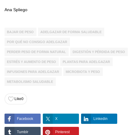
Ana Spliego
BAJAR DE PESO
ADELGAZAR DE FORMA SALUDABLE
POR QUÉ NO CONSIGO ADELGAZAR
PERDER PESO DE FORMA NATURAL
DIGESTIÓN Y PÉRDIDA DE PESO
ESTRÉS Y AUMENTO DE PESO
PLANTAS PARA ADELGAZAR
INFUSIONES PARA ADELGAZAR
MICROBIOTA Y PESO
METABOLISMO SALUDABLE
Like
0
Facebook
X
Linkedin
Tumblr
Pinterest